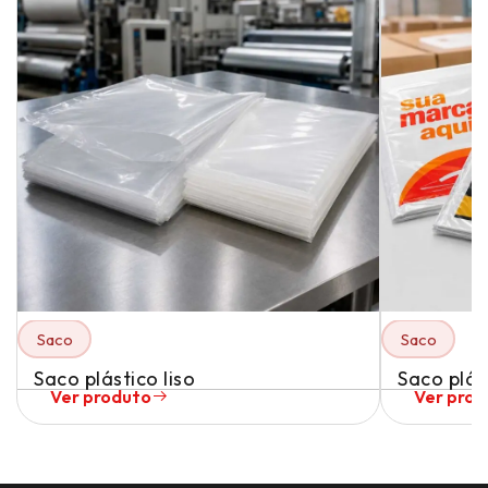
Saco
Saco
Saco plástico liso
Saco plás
Ver produto
Ver pro