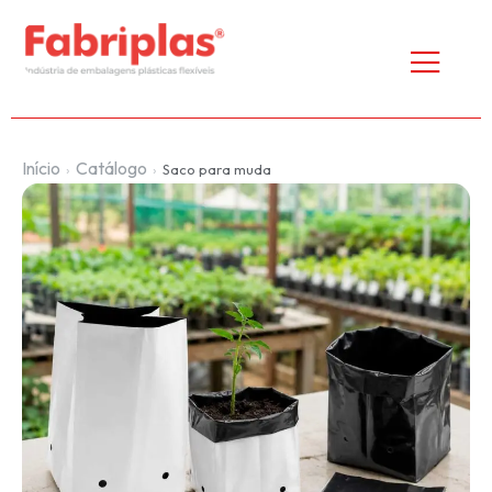
Início
Catálogo
›
›
Saco para muda