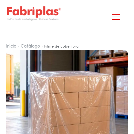
Início
Catálogo
›
›
Filme de cobertura