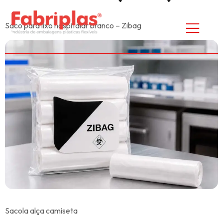
Saco para lixo hospitalar branco – Zibag
Sacola alça camiseta